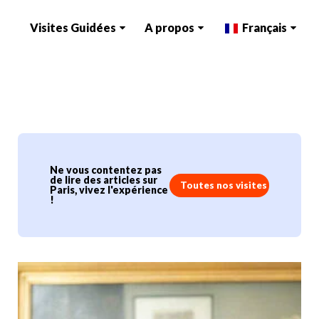
Visites Guidées
A propos
Français
Ne vous contentez pas
de lire des articles sur
Toutes nos visites
Paris, vivez l'expérience
!