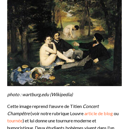
photo : wartburg.edu (Wikipedia)
Cette image reprend l'œuvre de Titien
Concert
Champêtre
(voir notre rubrique Louvre
article de blog
ou
tournée
) et lui donne une tournure moderne et
humoristique. Deux étudiants bohèmes vivent dans l'un