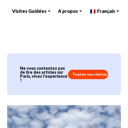
Visites Guidées
A propos
Français
Ne vous contentez pas
de lire des articles sur
Toutes nos visites
Paris, vivez l'expérience
!